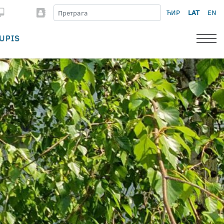
ЋИР
LAT
EN
UPIS