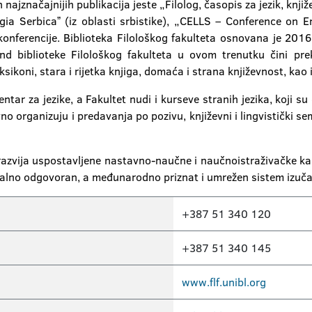
najznačajnijih publikacija jeste „Filolog, časopis za jezik, knji
gia Serbicaˮ (iz oblasti srbistike), „CELLS – Conference on En
konferencije. Biblioteka Filološkog fakulteta osnovana je 2016
nd biblioteke Filološkog fakulteta u ovom trenutku čini pr
leksikoni, stara i rijetka knjiga, domaća i strana književnost, kao 
entar za jezike, a Fakultet nudi i kurseve stranih jezika, koji
 organizuju i predavanja po pozivu, književni i lingvistički semin
je razvija uspostavljene nastavno-naučne i naučnoistraživačke 
nalno odgovoran, a međunarodno priznat i umrežen sistem izučav
+387 51 340 120
+387 51 340 145
www.flf.unibl.org