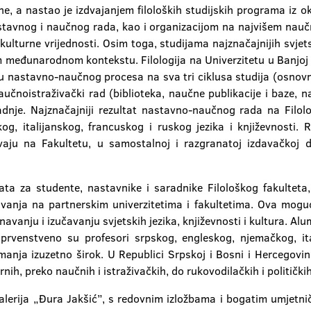
e, a nastao je izdvajanjem filoloških studijskih programa iz ok
stavnog i naučnog rada, kao i organizacijom na najvišem naučn
kulturne vrijednosti. Osim toga, studijama najznačajnijih svjetsk
međunarodnom kontekstu. Filologija na Univerzitetu u Banjoj Lu
ju nastavno-naučnog procesa na sva tri ciklusa studija (osnovn
učnoistraživački rad (biblioteka, naučne publikacije i baze, n
nje. Najznačajniji rezultat nastavno-naučnog rada na Filolo
, italijanskog, francuskog i ruskog jezika i književnosti. R
aju na Fakultetu, u samostalnoj i razgranatoj izdavačkoj dj
kata za studente, nastavnike i saradnike Filološkog fakulteta
avanja na partnerskim univerzitetima i fakultetima. Ova moguć
avanju i izučavanju svjetskih jezika, književnosti i kultura. Alu
rvenstveno su profesori srpskog, engleskog, njemačkog, ital
nimanja izuzetno širok. U Republici Srpskoj i Bosni i Hercegov
nih, preko naučnih i istraživačkih, do rukovodilačkih i političkih
 Galerija „Đura Jakšić”, s redovnim izložbama i bogatim umjetn