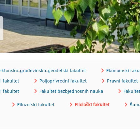
ektonsko-građevinsko-geodetski fakultet
Ekonomski fakul
 fakultet
Poljoprivredni fakultet
Pravni fakultet
i fakultet
Fakultet bezbjednosnih nauka
Fakulte
Filozofski fakultet
Filološki fakultet
Šuma