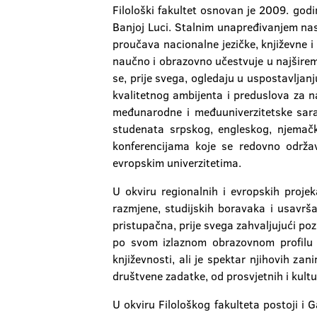
Filološki fakultet osnovan je 2009. godin
Banjoj Luci. Stalnim unapređivanjem na
proučava nacionalne jezičke, književne i 
naučno i obrazovno učestvuje u najširem 
se, prije svega, ogledaju u uspostavljan
kvalitetnog ambijenta i preduslova za na
međunarodne i međuuniverzitetske sarad
studenata srpskog, engleskog, njemačkog
konferencijama koje se redovno održav
evropskim univerzitetima.
U okviru regionalnih i evropskih proje
razmjene, studijskih boravaka i usavrš
pristupačna, prije svega zahvaljujući pozn
po svom izlaznom obrazovnom profilu p
književnosti, ali je spektar njihovih za
društvene zadatke, od prosvjetnih i kultur
U okviru Filološkog fakulteta postoji i