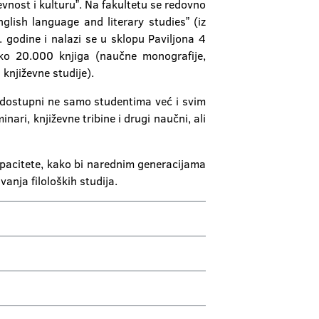
ževnost i kulturuˮ. Na fakultetu se redovno
glish language and literary studiesˮ (iz
. godine i nalazi se u sklopu Paviljona 4
eko 20.000 knjiga (naučne monografije,
i književne studije).
 su dostupni ne samo studentima već i svim
ari, književne tribine i drugi naučni, ali
kapacitete, kako bi narednim generacijama
anja filoloških studija.