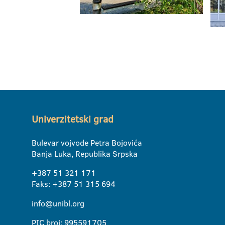
Univerzitetski grad
Bulevar vojvode Petra Bojovića
Banja Luka, Republika Srpska
+387 51 321 171
Faks: +387 51 315 694
info@unibl.org
PIC broj: 995591705