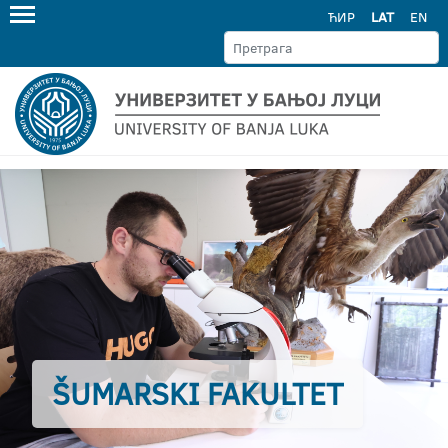
ЋИР
LAT
EN
ŠUMARSKI FAKULTET