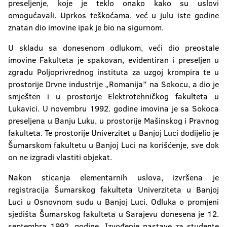
preseljenje, koje je teklo onako kako su uslovi
omogućavali. Uprkos teškoćama, već u julu iste godine
znatan dio imovine ipak je bio na sigurnom.
U skladu sa donesenom odlukom, veći dio preostale
imovine Fakulteta je spakovan, evidentiran i preseljen u
zgradu Poljoprivrednog instituta za uzgoj krompira te u
prostorije Drvne industrije „Romanija” na Sokocu, a dio je
smješten i u prostorije Elektrotehničkog fakulteta u
Lukavici. U novembru 1992. godine imovina je sa Sokoca
preseljena u Banju Luku, u prostorije Mašinskog i Pravnog
fakulteta. Te prostorije Univerzitet u Banjoj Luci dodijelio je
Šumarskom fakultetu u Banjoj Luci na korišćenje, sve dok
on ne izgradi vlastiti objekat.
Nakon sticanja elementarnih uslova, izvršena je
registracija Šumarskog fakulteta Univerziteta u Banjoj
Luci u Osnovnom sudu u Banjoj Luci. Odluka o promjeni
sjedišta Šumarskog fakulteta u Sarajevu donesena je 12.
septembra 1992. godine. Izvođenje nastave za studente