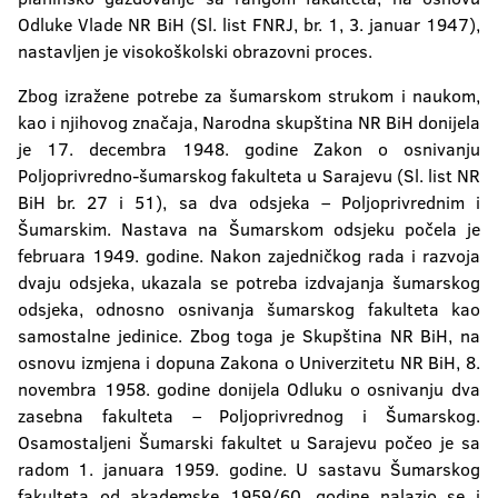
Prirodno-matematički fakultet
Odluke Vlade NR BiH (Sl. list FNRJ, br. 1, 3. januar 1947),
nastavljen je visokoškolski obrazovni proces.
Rudarski fakultet
Zbog izražene potrebe za šumarskom strukom i naukom,
Tehnološki fakultet
kao i njihovog značaja, Narodna skupština NR BiH donijela
je 17. decembra 1948. godine Zakon o osnivanju
Fakultet bezbjednosnih nauka
Poljoprivredno-šumarskog fakulteta u Sarajevu (Sl. list NR
BiH br. 27 i 51), sa dva odsjeka – Poljoprivrednim i
Fakultet političkih nauka
Šumarskim. Nastava na Šumarskom odsjeku počela je
Fakultet fizičkog vaspitanja i sporta
februara 1949. godine. Nakon zajedničkog rada i razvoja
dvaju odsjeka, ukazala se potreba izdvajanja šumarskog
Filozofski fakultet
odsjeka, odnosno osnivanja šumarskog fakulteta kao
samostalne jedinice. Zbog toga je Skupština NR BiH, na
Filološki fakultet
osnovu izmjena i dopuna Zakona o Univerzitetu NR BiH, 8.
novembra 1958. godine donijela Odluku o osnivanju dva
zasebna fakulteta – Poljoprivrednog i Šumarskog.
Šumarski fakultet
Osamostaljeni Šumarski fakultet u Sarajevu počeo je sa
radom 1. januara 1959. godine. U sastavu Šumarskog
Institut za genetičke resurse
fakulteta od akademske 1959/60. godine nalazio se i