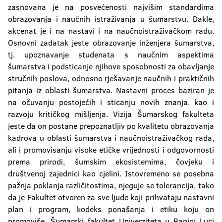
zasnovana je na posvećenosti najvišim standardima
obrazovanja i naučnih istraživanja u šumarstvu. Dakle,
akcenat je i na nastavi i na naučnoistraživačkom radu.
Osnovni zadatak jeste obrazovanje inženjera šumarstva,
tj. upoznavanje studenata s naučnim aspektima
šumarstva i podsticanje njihove sposobnosti za obavljanje
stručnih poslova, odnosno rješavanje naučnih i praktičnih
pitanja iz oblasti šumarstva. Nastavni proces baziran je
na očuvanju postojećih i sticanju novih znanja, kao i
razvoju kritičkog mišljenja. Vizija Šumarskog fakulteta
jeste da on postane prepoznatljiv po kvalitetu obrazovanja
kadrova u oblasti šumarstva i naučnoistraživačkog rada,
ali i promovisanju visoke etičke vrijednosti i odgovornosti
prema prirodi, šumskim ekosistemima, čovjeku i
društvenoj zajednici kao cjelini. Istovremeno se posebna
pažnja poklanja različitostima, njeguje se tolerancija, tako
da je Fakultet otvoren za sve ljude koji prihvataju nastavni
plan i program, kodeks ponašanja i etiku koju on
promoviše. Šumarski fakultet Univerziteta u Banjoj Luci