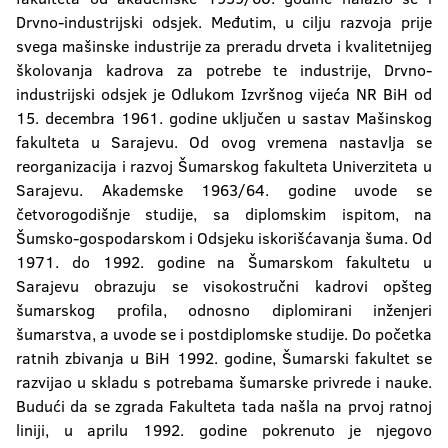
Drvno-industrijski odsjek. Međutim, u cilju razvoja prije
svega mašinske industrije za preradu drveta i kvalitetnijeg
školovanja kadrova za potrebe te industrije, Drvno-
industrijski odsjek je Odlukom Izvršnog vijeća NR BiH od
15. decembra 1961. godine uključen u sastav Mašinskog
fakulteta u Sarajevu. Od ovog vremena nastavlja se
reorganizacija i razvoj Šumarskog fakulteta Univerziteta u
Sarajevu. Akademske 1963/64. godine uvode se
četvorogodišnje studije, sa diplomskim ispitom, na
Šumsko-gospodarskom i Odsjeku iskorišćavanja šuma. Od
1971. do 1992. godine na Šumarskom fakultetu u
Sarajevu obrazuju se visokostručni kadrovi opšteg
šumarskog profila, odnosno diplomirani inženjeri
šumarstva, a uvode se i postdiplomske studije. Do početka
ratnih zbivanja u BiH 1992. godine, Šumarski fakultet se
razvijao u skladu s potrebama šumarske privrede i nauke.
Budući da se zgrada Fakulteta tada našla na prvoj ratnoj
liniji, u aprilu 1992. godine pokrenuto je njegovo