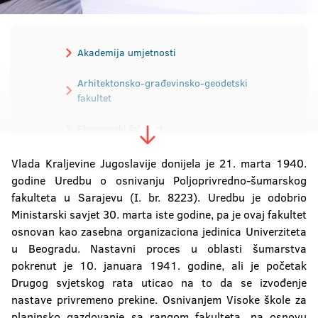
Akademija umjetnosti
Arhitektonsko-građevinsko-geodetski
fakultet
Ekonomski fakultet
Elektrotehnički fakultet
Vlada Kraljevine Jugoslavije donijela je 21. marta 1940.
godine Uredbu o osnivanju Poljoprivredno-šumarskog
Mašinski fakultet
fakulteta u Sarajevu (I. br. 8223). Uredbu je odobrio
Ministarski savjet 30. marta iste godine, pa je ovaj fakultet
Medicinski fakultet
osnovan kao zasebna organizaciona jedinica Univerziteta
u Beogradu. Nastavni proces u oblasti šumarstva
Poljoprivredni fakultet
pokrenut je 10. januara 1941. godine, ali je početak
Drugog svjetskog rata uticao na to da se izvođenje
Pravni fakultet
nastave privremeno prekine. Osnivanjem Visoke škole za
planinsko gazdovanje sa rangom fakulteta, na osnovu