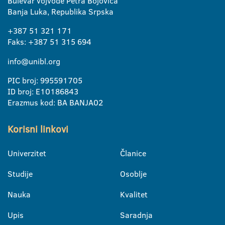
Bulevar vojvode Petra Bojovića
Banja Luka, Republika Srpska
+387 51 321 171
Faks: +387 51 315 694
info@unibl.org
PIC broj: 995591705
ID broj: E10186843
Erazmus kod: BA BANJA02
Korisni linkovi
Univerzitet
Članice
Studije
Osoblje
Nauka
Kvalitet
Upis
Saradnja