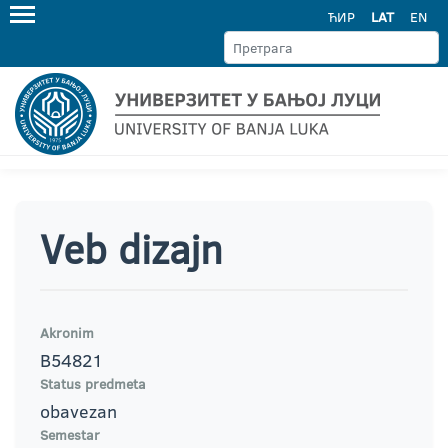
ЋИР
LAT
EN
Veb dizajn
Akronim
B54821
Status predmeta
obavezan
Semestar