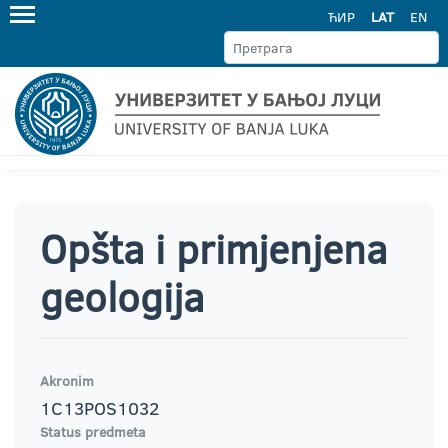
ЋИР
LAT
EN
Opšta i primjenjena
geologija
Akronim
1C13POS1032
Status predmeta