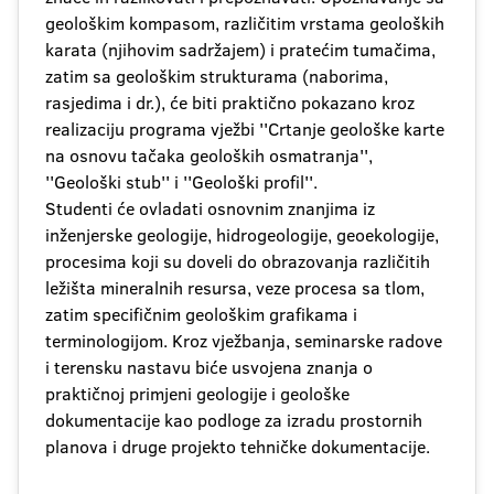
geološkim kompasom, različitim vrstama geoloških
karata (njihovim sadržajem) i pratećim tumačima,
zatim sa geološkim strukturama (naborima,
rasjedima i dr.), će biti praktično pokazano kroz
realizaciju programa vježbi ''Crtanje geološke karte
na osnovu tačaka geoloških osmatranja'',
''Geološki stub'' i ''Geološki profil''.
Studenti će ovladati osnovnim znanjima iz
inženjerske geologije, hidrogeologije, geoekologije,
procesima koji su doveli do obrazovanja različitih
ležišta mineralnih resursa, veze procesa sa tlom,
zatim specifičnim geološkim grafikama i
terminologijom. Kroz vježbanja, seminarske radove
i terensku nastavu biće usvojena znanja o
praktičnoj primjeni geologije i geološke
dokumentacije kao podloge za izradu prostornih
planova i druge projekto tehničke dokumentacije.