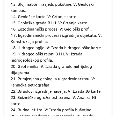
13. Sloj, nabori, rasjedi, pukotine. V: Geološki
kompas.
14. Geološke karte. V: Crtanje karte.
15. Geološka građa B i H. V: Crtanje karte.
16. Egzodinamički procesi V: Geološki profil.
17. Egzodinamički procesi i izgradnja objekata. V:
Konstrukcija profila.
18. Hidrogeologija. V: Izrada hidrogeološke karte.
19. Hidrogeološki rejoni B i H. V: Izrada
hidrogeološkog profila.
20. Geotehnika. V: Izrada granulometrijskog
dijagrama.
21. Primjenjena geologija u građevinarstvu. V:
Tehnička petrografija.
22. IG uslovi izgradnje naselja. V: Izrada IG karte.
23. Seizmička ugroženost terena. V: Analiza IG
karte.
24. Rudna ležišta. V: Izrada profila bušotine.