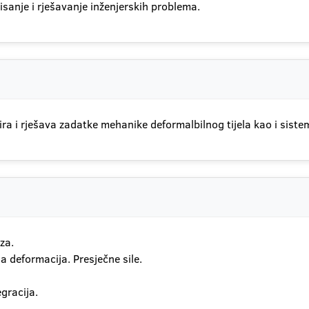
sanje i rješavanje inženjerskih problema.
ira i rješava zadatke mehanike deformalbilnog tijela kao i sistem
za.
 deformacija. Presječne sile.
egracija.