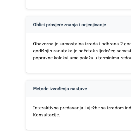
Oblici provjere znanja i ocjenjivanje
Obavezna je samostalna izrada i odbrana 2 god
godišnjih zadataka je početak sljedećeg semest
popravne kolokvijume polažu u terminima redov
Metode izvođenja nastave
Interaktivna predavanja i vježbe sa izradom in
Konsultacije.