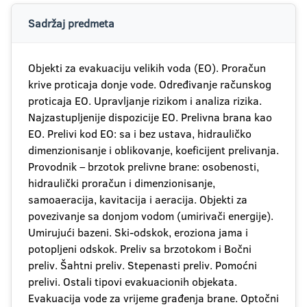
Sadržaj predmeta
Objekti za evakuaciju velikih voda (EO). Proračun
krive proticaja donje vode. Određivanje računskog
proticaja EO. Upravljanje rizikom i analiza rizika.
Najzastupljenije dispozicije EO. Prelivna brana kao
EO. Prelivi kod EO: sa i bez ustava, hidrauličko
dimenzionisanje i oblikovanje, koeficijent prelivanja.
Provodnik – brzotok prelivne brane: osobenosti,
hidraulički proračun i dimenzionisanje,
samoaeracija, kavitacija i aeracija. Objekti za
povezivanje sa donjom vodom (umirivači energije).
Umirujući bazeni. Ski-odskok, eroziona jama i
potopljeni odskok. Preliv sa brzotokom i Bočni
preliv. Šahtni preliv. Stepenasti preliv. Pomoćni
prelivi. Ostali tipovi evakuacionih objekata.
Evakuacija vode za vrijeme građenja brane. Optočni