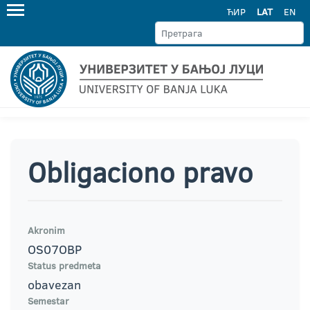
ЋИР
LAT
EN
Obligaciono pravo
Akronim
OS07OBP
Status predmeta
obavezan
Semestar