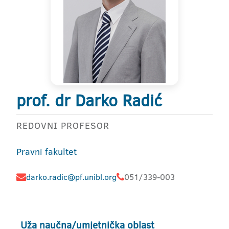
prof. dr Darko Radić
REDOVNI PROFESOR
Pravni fakultet
darko.radic@pf.unibl.org
051/339-003
Uža naučna/umjetnička oblast