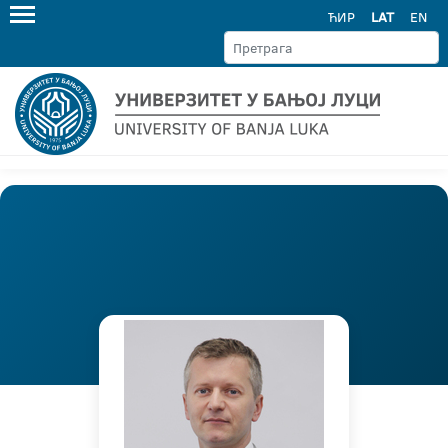
ЋИР
LAT
EN