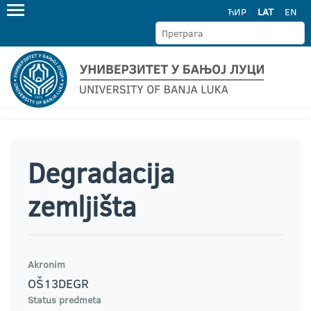
ЋИР
LAT
EN
Degradacija
zemljišta
Akronim
OŠ13DEGR
Status predmeta