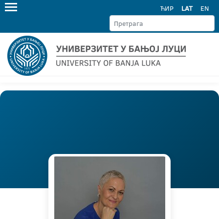
ЋИР
LAT
EN