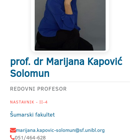
prof. dr Marijana Kapović
Solomun
REDOVNI PROFESOR
NASTAVNIK - II-4
Šumarski fakultet
marijana.kapovic-solomun@sf.unibl.org
051/464-628