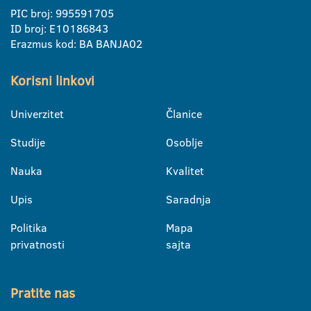
PIC broj: 995591705
ID broj: E10186843
Erazmus kod: BA BANJA02
Korisni linkovi
Univerzitet
Članice
Studije
Osoblje
Nauka
Kvalitet
Upis
Saradnja
Politika
Mapa
privatnosti
sajta
Pratite nas