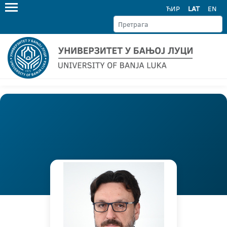
ЋИР
LAT
EN