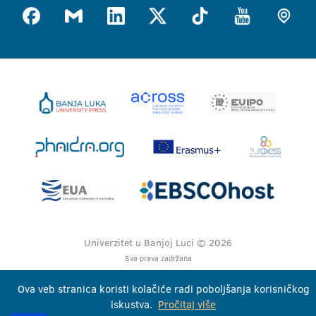
Univerzitet u Banjoj Luci © 2026
Sva prava zadržana
Ova veb stranica koristi kolačiće radi poboljšanja korisničkog
iskustva.
Pročitaj više