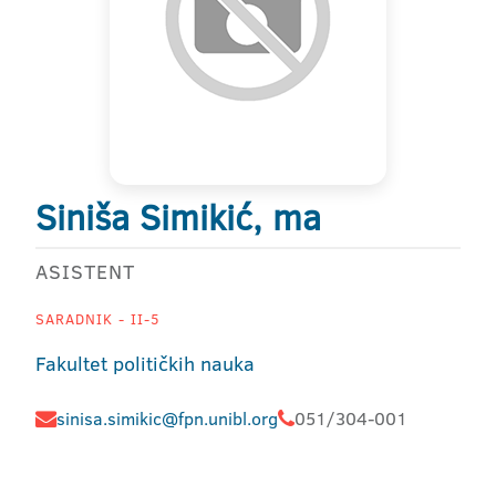
Siniša Simikić, ma
ASISTENT
SARADNIK - II-5
Fakultet političkih nauka
sinisa.simikic@fpn.unibl.org
051/304-001