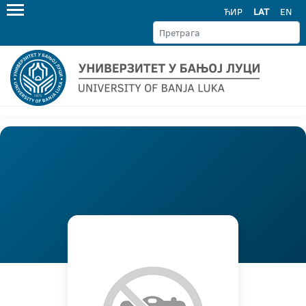
ЋИР
LAT
EN