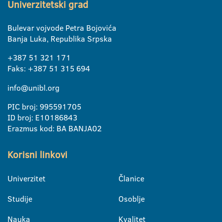
Univerzitetski grad
Bulevar vojvode Petra Bojovića
Banja Luka, Republika Srpska
+387 51 321 171
Faks: +387 51 315 694
info@unibl.org
PIC broj: 995591705
ID broj: E10186843
Erazmus kod: BA BANJA02
Korisni linkovi
Univerzitet
Članice
Studije
Osoblje
Nauka
Kvalitet