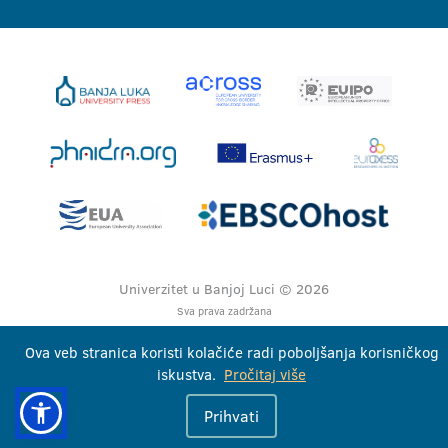
Univerzitet u Banjoj Luci © 2026
Sva prava zadržana
Ova veb stranica koristi kolačiće radi poboljšanja korisničkog
iskustva.
Pročitaj više
Prihvati