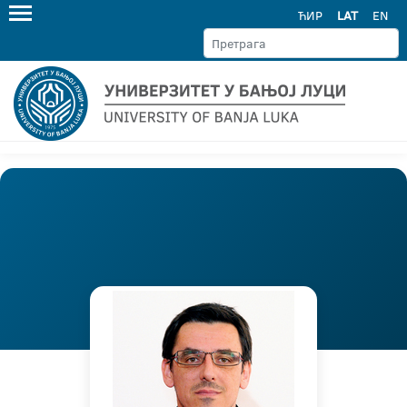
ЋИР
LAT
EN