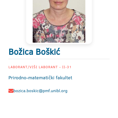
Božica Boškić
LABORANT/VIŠI LABORANT - II-31
Prirodno-matematički fakultet
bozica.boskic@pmf.unibl.org