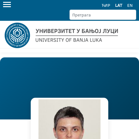
ЋИР
LAT
EN