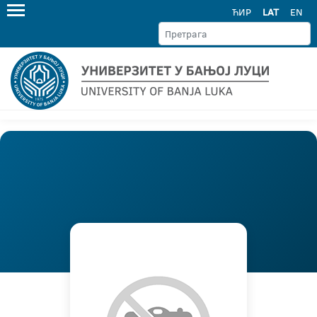
ЋИР
LAT
EN