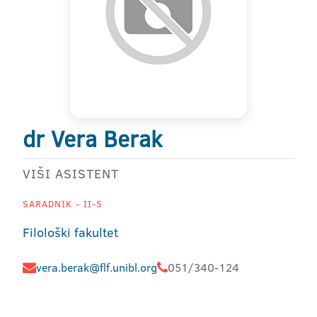
dr Vera Berak
VIŠI ASISTENT
SARADNIK - II-5
Filološki fakultet
vera.berak@flf.unibl.org
051/340-124