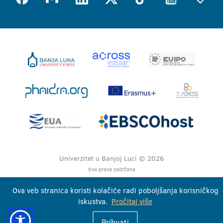
Univerzitet u Banjoj Luci © 2026
Sva prava zadržana
Ova veb stranica koristi kolačiće radi poboljšanja korisničkog
iskustva.
Pročitaj više
Prihvati