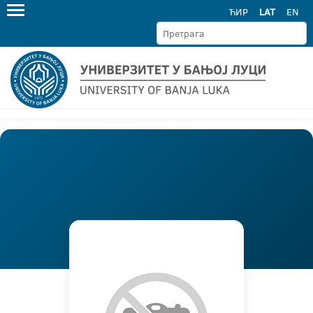
ЋИР
LAT
EN