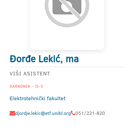
Đorđe Lekić, ma
VIŠI ASISTENT
SARADNIK - II-5
Elektrotehnički fakultet
djordje.lekic@etf.unibl.org
051/221-820