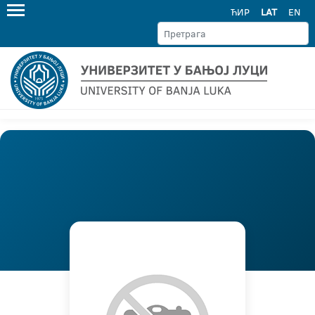
ЋИР
LAT
EN