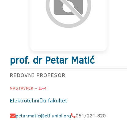
prof. dr Petar Matić
REDOVNI PROFESOR
NASTAVNIK - II-4
Elektrotehnički fakultet
petar.matic@etf.unibl.org
051/221-820