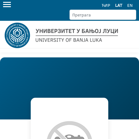
ЋИР
LAT
EN