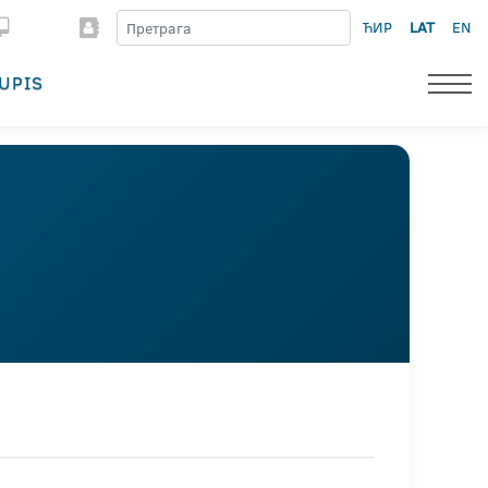
ЋИР
LAT
EN
UPIS