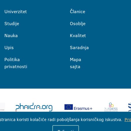
Univerzitet
Članice
Studije
Osoblje
Nauka
Kvalitet
Upis
Saradnja
Politika
Mapa
privatnosti
sajta
stranica koristi kolačiće radi poboljšanja korisničkog iskustva.
Pro
Univerzitet u Banjoj Luci © 2026