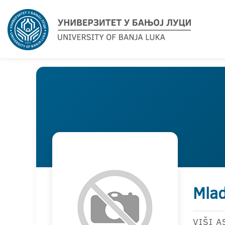
Mlad
VIŠI A