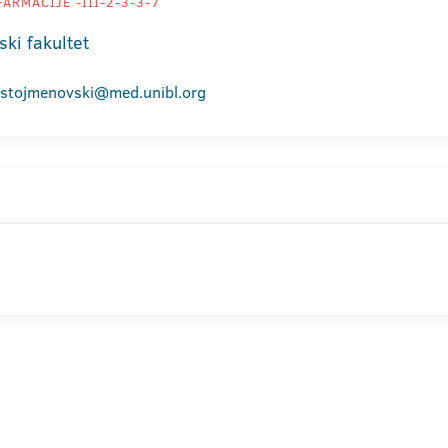
ARMACIJE -III-2-3-3-7
ski fakultet
.stojmenovski@med.unibl.org