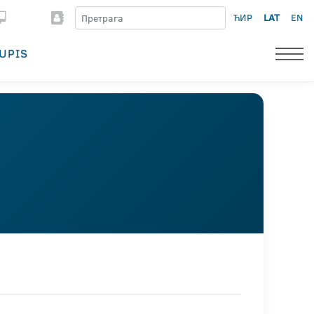
ЋИР
LAT
EN
UPIS