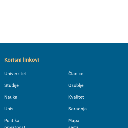
Korisni linkovi
Univerzitet
Članice
Studije
Osoblje
Nauka
Kvalitet
Upis
Saradnja
Politika
Mapa
privatnosti
sajta