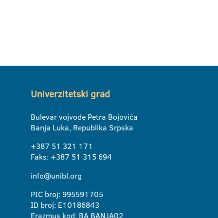
Univerzitetski grad
Bulevar vojvode Petra Bojovića
Banja Luka, Republika Srpska
+387 51 321 171
Faks: +387 51 315 694
info@unibl.org
PIC broj: 995591705
ID broj: E10186843
Erazmus kod: BA BANJA02