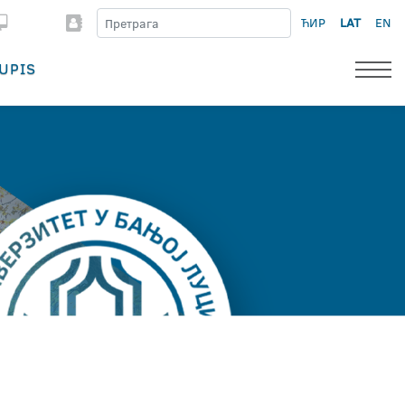
ЋИР
LAT
EN
UPIS