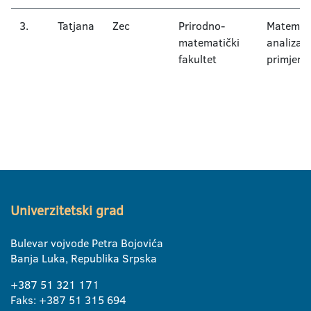
3.
Tatjana
Zec
Prirodno-
Matemat
matematički
analiza i
fakultet
primjena
Univerzitetski grad
Bulevar vojvode Petra Bojovića
Banja Luka, Republika Srpska
+387 51 321 171
Faks: +387 51 315 694