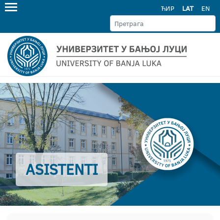
ЋИР
LAT
EN
ASISTENTI