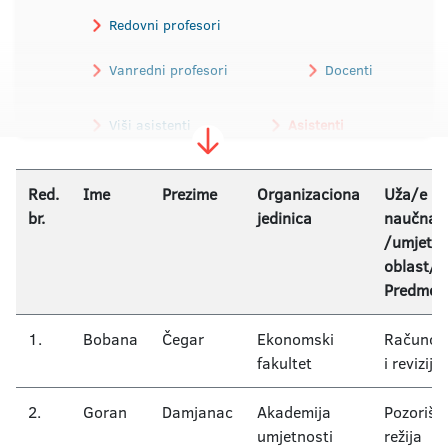
Redovni profesori
Vanredni profesori
Docenti
Viši asistenti
Asistenti
Red.
Ime
Prezime
Organizaciona
Uža/e
br.
jedinica
naučna/
/umjetni
oblast/i
Predmet
1.
Bobana
Čegar
Ekonomski
Računov
fakultet
i revizija
2.
Goran
Damjanac
Akademija
Pozorišn
umjetnosti
režija