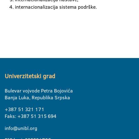
Erazmus povelja
internacionalizacija sistema podrške.
Univerzitetski grad
Bulevar vojvode Petra Bojovića
Banja Luka, Republika Srpska
+387 51 321 171
Faks: +387 51 315 694
info@unibl.org