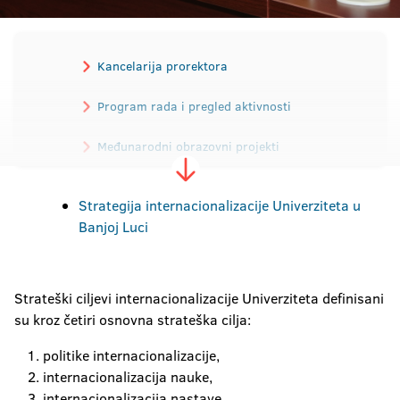
Kancelarija prorektora
Program rada i pregled aktivnosti
Međunarodni obrazovni projekti
Strategija internacionalizacije
Strategija internacionalizacije Univerziteta u
Banjoj Luci
Ugovori o saradnji
Članstvo u mrežama i udruženjima
Strateški ciljevi internacionalizacije Univerziteta definisani
su kroz četiri osnovna strateška cilja:
Razmjena studenata i osoblja
politike internacionalizacije,
Stipendije i konkursi
internacionalizacija nauke,
internacionalizacija nastave,