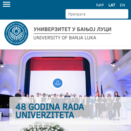
ЋИР
LAT
EN
48 GODINA RADA
UNIVERZITETA