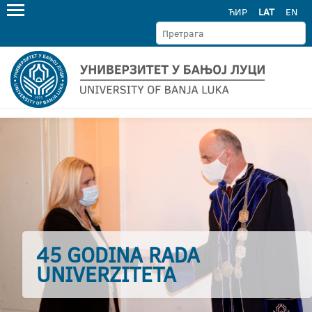
ЋИР
LAT
EN
45 GODINA RADA
UNIVERZITETA