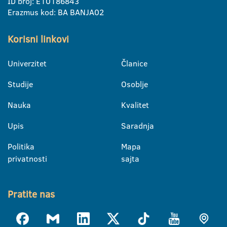
ID broj: E10186843
Erazmus kod: BA BANJA02
Korisni linkovi
Univerzitet
Članice
Studije
Osoblje
Nauka
Kvalitet
Upis
Saradnja
Politika
Mapa
privatnosti
sajta
Pratite nas