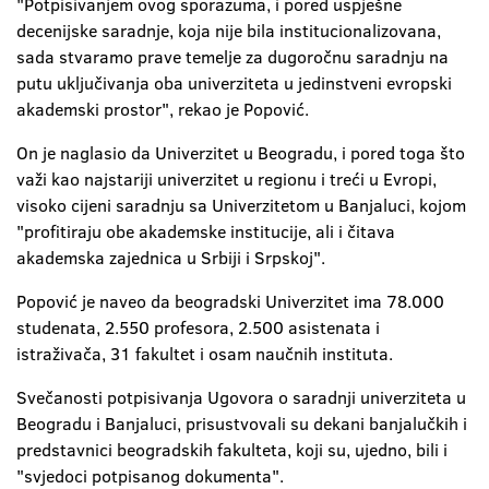
"Potpisivanjem ovog sporazuma, i pored uspješne
decenijske saradnje, koja nije bila institucionalizovana,
sada stvaramo prave temelje za dugoročnu saradnju na
putu uključivanja oba univerziteta u jedinstveni evropski
akademski prostor", rekao je Popović.
On je naglasio da Univerzitet u Beogradu, i pored toga što
važi kao najstariji univerzitet u regionu i treći u Evropi,
visoko cijeni saradnju sa Univerzitetom u Banjaluci, kojom
"profitiraju obe akademske institucije, ali i čitava
akademska zajednica u Srbiji i Srpskoj".
Popović je naveo da beogradski Univerzitet ima 78.000
studenata, 2.550 profesora, 2.500 asistenata i
istraživača, 31 fakultet i osam naučnih instituta.
Svečanosti potpisivanja Ugovora o saradnji univerziteta u
Beogradu i Banjaluci, prisustvovali su dekani banjalučkih i
predstavnici beogradskih fakulteta, koji su, ujedno, bili i
"svjedoci potpisanog dokumenta".