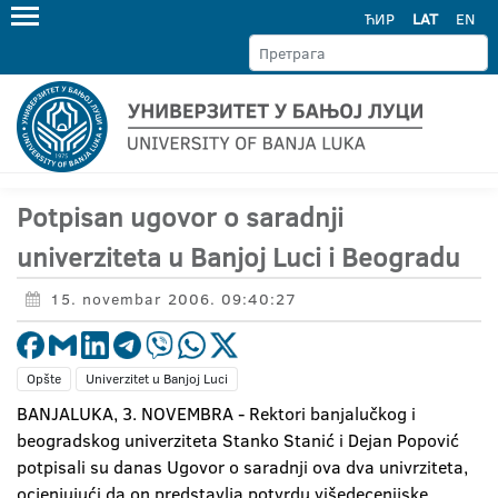
ЋИР
LAT
EN
Potpisan ugovor o saradnji
univerziteta u Banjoj Luci i Beogradu
15. novembar 2006. 09:40:27
Opšte
Univerzitet u Banjoj Luci
BANJALUKA, 3. NOVEMBRA - Rektori banjalučkog i
beogradskog univerziteta Stanko Stanić i Dejan Popović
potpisali su danas Ugovor o saradnji ova dva univrziteta,
ocjenjujući da on predstavlja potvrdu višedecenijske