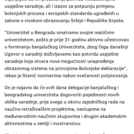
uspješne saradnje, ali i izazov za potpuniju primjenu
bolonjskih procesa i evropskih standarda ugrađenih u
zakone o visokom obrazovanju Srbije i Republike Srpske.
"Univerzitet u Beogradu smatramo svojim matičnim
univerzitetom, pošto je prije 31 godinu aktivno učestvovao
u formiranju banjalučkog Univerziteta, zbog čega današnji
Ugovor o saradnji doživljavamo kao potvrdu uspješne
saradnje koja otvara nove mogućnosti unapređenja
obrazovnog sistema na principima Bolonjske deklaracije",
rekao je Stanić novinarima nakon svečanosti potpisivanja.
On je najavio da će ovih dana delegacije banjalučkog i
beogradskog univerziteta dogovoriti pojedinosti novih
oblika saradnje, prije svega u okviru zajedničkog rada na
naučno-istraživačkim projektima, nastupima na
međunarodnim naučnim skupovima i drugim akademskim
aktivnostima u zemlji i inostranstvu.