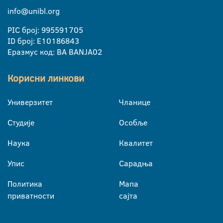
info@unibl.org
PIC број: 995591705
ID број: E10186843
Еразмус код: BA BANJA02
Корисни линкови
Универзитет
Чланице
Студије
Особље
Наука
Квалитет
Упис
Сарадња
Политика
Мапа
приватности
сајта