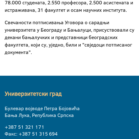
78.000 студената, 2.550 професора, 2.500 асистената и
истраживача, 31 факултет и осам научних института.
Свечаности потписивања Уговора о сарадњи
универзитета у Београду и Бањалуци, присуствовали су
декани бањалучких и представници београдских
факултета, који су, уједно, били и "свједоци потписаног
документа".
Универзитетски град
Булевар војводе Петра Бојовића
Бања Лука, Република Српска
+387 51 321 171
Факс: +387 51 315 694