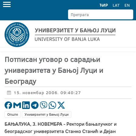
ЋИР
LAT
EN
Потписан уговор о сарадњи
универзитета у Бањој Луци и
Београду
15. новембар 2006. 09:40:27
Опште
Универзитет у Бањој Луци
БАЊАЛУКА, 3. НОВЕМБРА - Ректори бањалучког и
београдског универзитета Станко Станић и Дејан