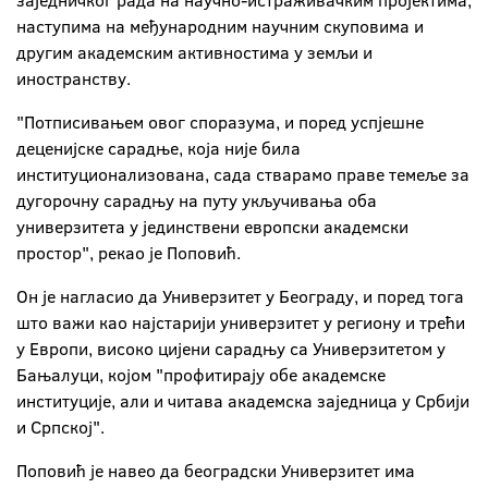
заједничког рада на научно-истраживачким пројектима,
наступима на међународним научним скуповима и
другим академским активностима у земљи и
иностранству.
"Потписивањем овог споразума, и поред успјешне
деценијске сарадње, која није била
институционализована, сада стварамо праве темеље за
дугорочну сарадњу на путу укључивања оба
универзитета у јединствени европски академски
простор", рекао је Поповић.
Он је нагласио да Универзитет у Београду, и поред тога
што важи као најстарији универзитет у региону и трећи
у Европи, високо цијени сарадњу са Универзитетом у
Бањалуци, којом "профитирају обе академске
институције, али и читава академска заједница у Србији
и Српској".
Поповић је навео да београдски Универзитет има