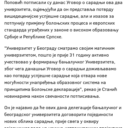
Поповић потписали су данас Уговор о сарадњи ова два
униврзитета, оцјењујући да он представља потврду
вишедеценијске успјешне сарадње, али и изазов за
потпунију примјену болоњских процеса и европских
стандарда уграђених у законе о високом образовању
Србије и Републике Српске.
"Универзитет у Београду сматрамо својим матичним
универзитетом, пошто је прије 31 годину активно
учествовао у формирању бањалучког Универзитета,
због чега данашњи Уговор о сарадњи доживљавамо
као потврду успјешне сарадње која отвара нове
могућности унапређења образовног система на
принципима Болоњске декларације", рекао је Станић
новинарима након свечаности потписивања.
Он је најавио да ће ових дана делегације бањалучког и
београдског универзитета договорити појединости
нових облика сарадње, прије свега у оквиру