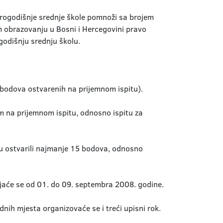
orogodišnje srednje škole pomnoži sa brojem
 obrazovanju u Bosni i Hercegovini pravo
godišnju srednju školu.
 bodova ostvarenih na prijemnom ispitu).
m na prijemnom ispitu, odnosno ispitu za
su ostvarili najmanje 15 bodova, odnosno
ljaće se od 01. do 09. septembra 2008. godine.
nih mjesta organizovaće se i treći upisni rok.