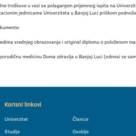
alne troškove u vezi sa polaganjem prijemnog ispita na Univerzi
zacionim jedinicama Univerziteta u Banjoj Luci prilikom podnoše
dokumente:
edima srednjeg obrazovanja i original diplomu o položenom ma
porodičnu medicinu Doma zdravlja u Banjoj Luci (odnosi se samo
Korisni linkovi
Univerzitet
Članice
Studije
Osoblje