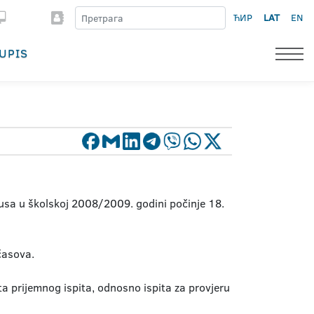
ЋИР
LAT
EN
UPIS
usa u školskoj 2008/2009. godini počinje 18.
časova.
ta prijemnog ispita, odnosno ispita za provjeru