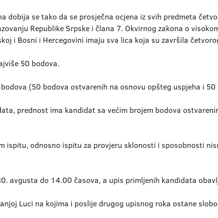
 dobija se tako da se prosječna ocjena iz svih predmeta četv
zovanju Republike Srpske i člana 7. Okvirnog zakona o visokom
oj i Bosni i Hercegovini imaju sva lica koja su završila četvoro
ajviše 50 bodova.
0 bodova (50 bodova ostvarenih na osnovu opšteg uspjeha i 50
didata, prednost ima kandidat sa većim brojem bodova ostvareni
m ispitu, odnosno ispitu za provjeru sklonosti i sposobnosti ni
 30. avgusta do 14.00 časova, a upis primljenih kandidata obav
njoj Luci na kojima i poslije drugog upisnog roka ostane slobod