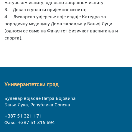
матурском испиту, односно завршном испиту;
3. Доказ о уплати пријемног испита;
4. Љекарско увјерење које издаје Катедра за
породичну медицину Дома здравља у Бањој Луци
(односи се само на Факултет физичког васпитања и
спорта).
Универзитетски град
Булевар војводе Петра Бојовића
Бања Лука, Република Српска
+387 51 321 171
Факс: +387 51 315 694