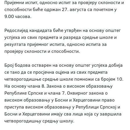
Пријемни испит, односно испит за провјеру склоности и
способности биће одржан 27. августа са почетком у
9.00 часова.
Редослијед кандидата биће утврђен на основу општег
успјеха из свих предмета и разреда средње школе и
резултата пријемног испита, односно испита за
провјеру склоности и способности.
Број бодова остварен на основу општег успјеха добија
се тако да се просјечна оцјена из свих предмета
четворогодишње средње школе помножи са бројем 10.
На основу члана 8. Закона о високом образовању
Републике Српске и члана 7. Оквирног закона о
високом образовању у Босни и Херцеговини право
приступа високом образовању у Републици Српској и
Босни и Херцеговини имају сва лица која су завршила
четворогодишњу средњу школу.