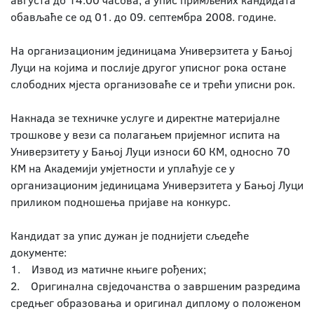
августа до 14.00 часова, а упис примљених кандидата
обављаће се од 01. до 09. септембра 2008. године.
На организационим јединицама Универзитета у Бањој
Луци на којима и послије другог уписног рока остане
слободних мјеста организоваће се и трећи уписни рок.
Накнада зе техничке услуге и директне материјалне
трошкове у вези са полагањем пријемног испита на
Универзитету у Бањој Луци износи 60 КМ, односно 70
КМ на Академији умјетности и уплаћује се у
организационим јединицама Универзитета у Бањој Луци
приликом подношења пријаве на конкурс.
Кандидат за упис дужан је поднијети сљедеће
документе:
1. Извод из матичне књиге рођених;
2. Оригинална свједочанства о завршеним разредима
средњег образовања и оригинал диплому о положеном