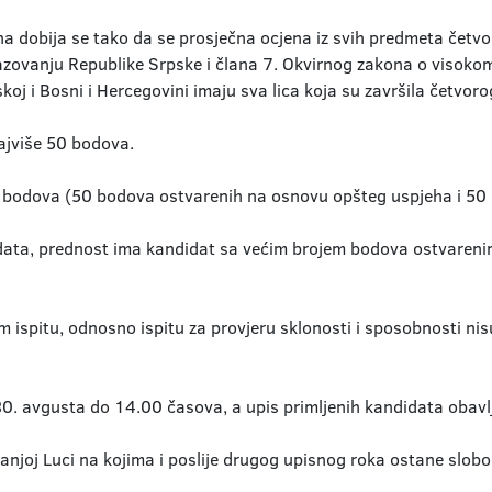
 dobija se tako da se prosječna ocjena iz svih predmeta četv
zovanju Republike Srpske i člana 7. Okvirnog zakona o visokom
oj i Bosni i Hercegovini imaju sva lica koja su završila četvoro
ajviše 50 bodova.
0 bodova (50 bodova ostvarenih na osnovu opšteg uspjeha i 50
didata, prednost ima kandidat sa većim brojem bodova ostvareni
m ispitu, odnosno ispitu za provjeru sklonosti i sposobnosti ni
 30. avgusta do 14.00 časova, a upis primljenih kandidata obav
njoj Luci na kojima i poslije drugog upisnog roka ostane slobod