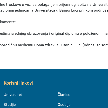
alne troškove u vezi sa polaganjem prijemnog ispita na Univerzi
zacionim jedinicama Univerziteta u Banjoj Luci prilikom podnoše
dokumente:
edima srednjeg obrazovanja i original diplomu o položenom ma
porodičnu medicinu Doma zdravlja u Banjoj Luci (odnosi se samo
Korisni linkovi
Univerzitet
Članice
Studije
Osoblje