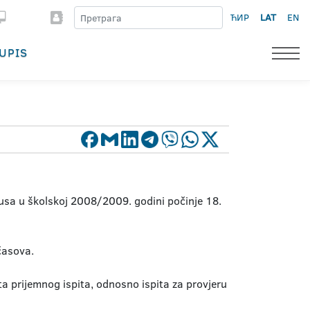
ЋИР
LAT
EN
UPIS
usa u školskoj 2008/2009. godini počinje 18.
časova.
ta prijemnog ispita, odnosno ispita za provjeru