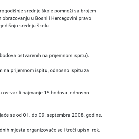
orogodišnje srednje škole pomnoži sa brojem
 obrazovanju u Bosni i Hercegovini pravo
godišnju srednju školu.
 bodova ostvarenih na prijemnom ispitu).
m na prijemnom ispitu, odnosno ispitu za
su ostvarili najmanje 15 bodova, odnosno
ljaće se od 01. do 09. septembra 2008. godine.
nih mjesta organizovaće se i treći upisni rok.