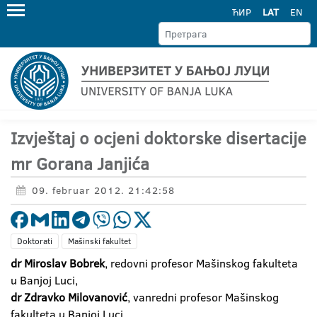
ЋИР
LAT
EN
Izvještaj o ocjeni doktorske disertacije
mr Gorana Janjića
09. februar 2012. 21:42:58
Doktorati
Mašinski fakultet
dr Miroslav Bobrek
, redovni profesor Mašinskog fakulteta
u Banjoj Luci,
dr Zdravko Milovanović
, vanredni profesor Mašinskog
fakulteta u Banjoj Luci,