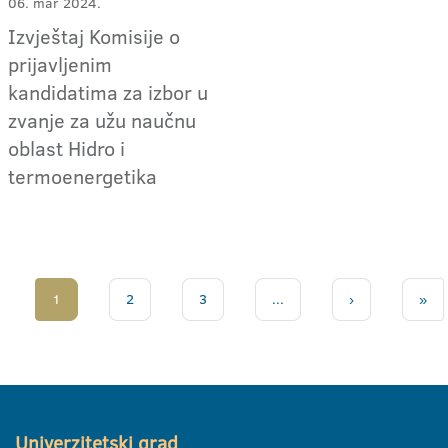
06. mar 2024.
Izvještaj Komisije o
prijavljenim
kandidatima za izbor u
zvanje za užu naučnu
oblast Hidro i
termoenergetika
1
2
3
...
›
»
Univerzitetski grad