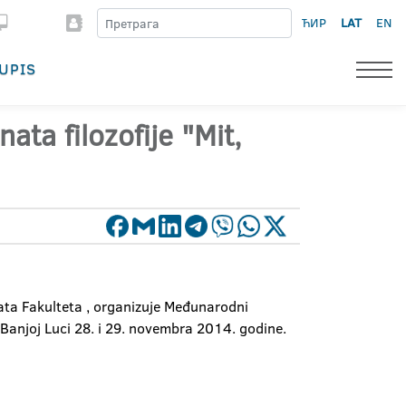
ЋИР
LAT
EN
UPIS
a filozofije "Mit,
ata Fakulteta , organizuje Međunarodni
u Banjoj Luci 28. i 29. novembra 2014. godine.