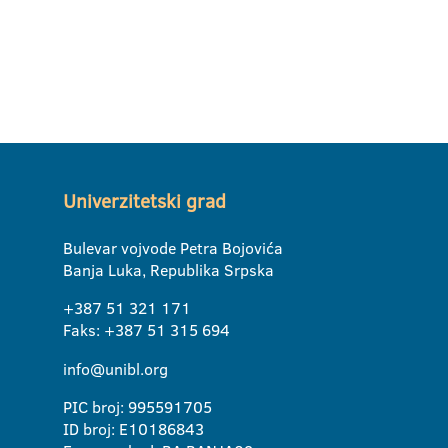
Univerzitetski grad
Bulevar vojvode Petra Bojovića
Banja Luka, Republika Srpska
+387 51 321 171
Faks: +387 51 315 694
info@unibl.org
PIC broj: 995591705
ID broj: E10186843