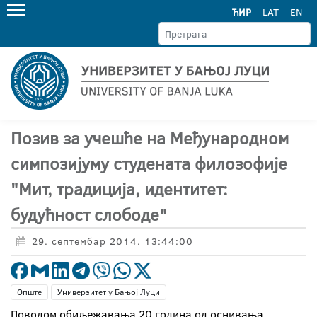
ЋИР
LAT
EN
Позив за учешће на Међународном
симпозијуму студената филозофије
"Мит, традиција, идентитет:
будућност слободе"
29. септембар 2014. 13:44:00
Опште
Универзитет у Бањој Луци
Поводом обиљежавања 20 година од оснивања