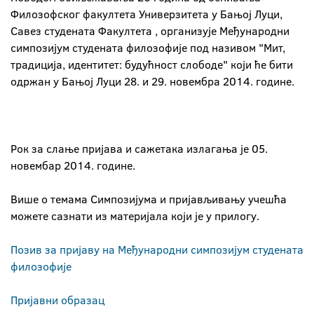
Филозофског факултета Универзитета у Бањој Луци,
Савез студената Факултета , организује Међународни
симпозијум студената филозофије под називом "Мит,
традиција, идентитет: будућност слободе" који ће бити
одржан у Бањој Луци 28. и 29. новембра 2014. године.
Рок за слање пријава и сажетака излагања је 05.
новембар 2014. године.
Више о темама Симпозијума и пријављивању учешћа
можете сазнати из материјала који је у прилогу.
Позив за пријаву на Међународни симпозијум студената
филозофије
Пријавни образац