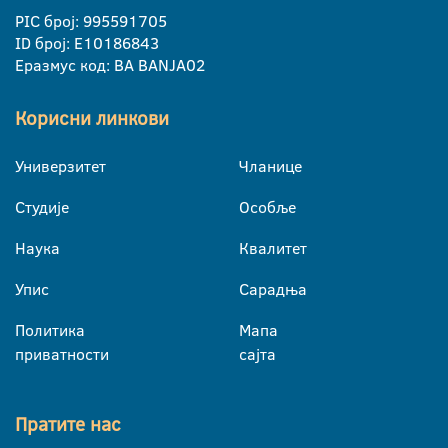
PIC број: 995591705
ID број: E10186843
Еразмус код: BA BANJA02
Корисни линкови
Универзитет
Чланице
Студије
Особље
Наука
Квалитет
Упис
Сарадња
Политика
Мапа
приватности
сајта
Пратите нас