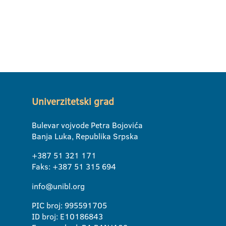
Univerzitetski grad
Bulevar vojvode Petra Bojovića
Banja Luka, Republika Srpska
+387 51 321 171
Faks: +387 51 315 694
info@unibl.org
PIC broj: 995591705
ID broj: E10186843