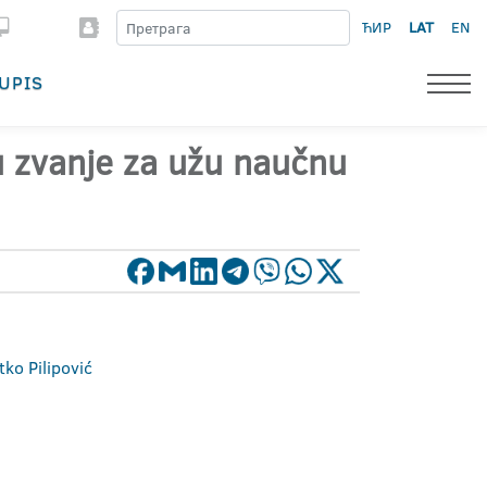
ЋИР
LAT
EN
UPIS
 u zvanje za užu naučnu
tko Pilipović