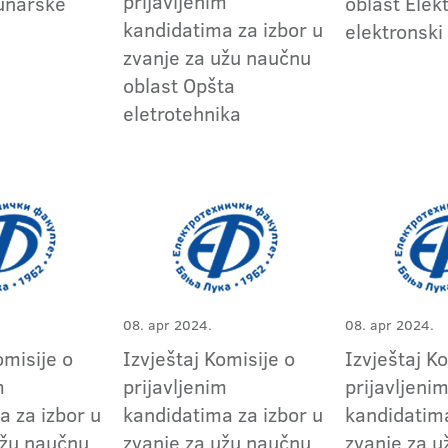
prijavljenim
unarske
oblast Elekt
kandidatima za izbor u
elektronski
zvanje za užu naučnu
oblast Opšta
eletrotehnika
08. apr 2024.
08. apr 2024.
omisije o
Izvještaj Komisije o
Izvještaj K
m
prijavljenim
prijavljeni
a za izbor u
kandidatima za izbor u
kandidatima
užu naučnu
zvanje za užu naučnu
zvanje za 