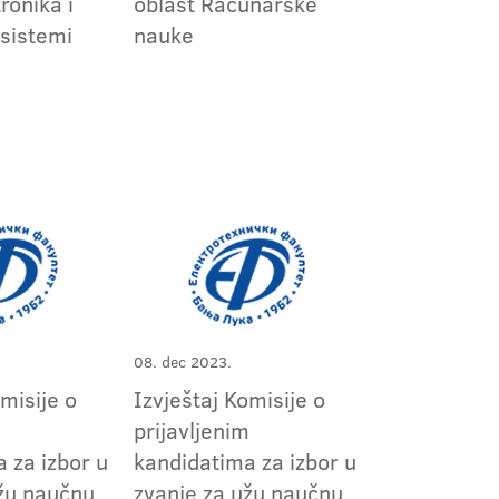
ronika i
oblast Računarske
 sistemi
nauke
08. dec 2023.
omisije o
Izvještaj Komisije o
m
prijavljenim
 za izbor u
kandidatima za izbor u
užu naučnu
zvanje za užu naučnu