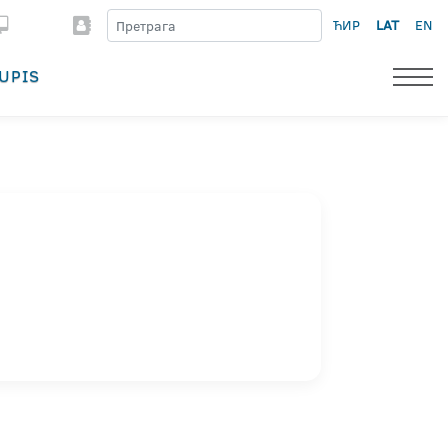
ЋИР
LAT
EN
UPIS