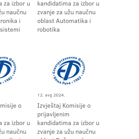
 za izbor u
kandidatima za izbor u
užu naučnu
zvanje za užu naučnu
ronika i
oblast Automatika i
 sistemi
robotika
12. avg 2024.
omisije o
Izvještaj Komisije o
m
prijavljenim
 za izbor u
kandidatima za izbor u
užu naučnu
zvanje za užu naučnu