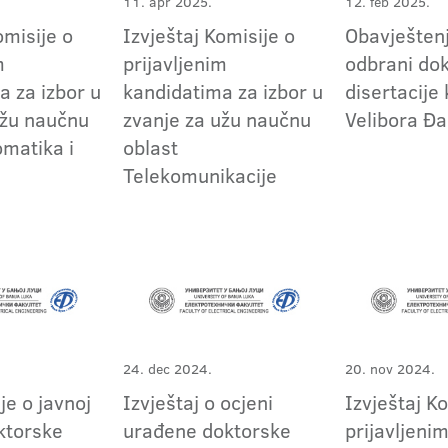
11. apr 2025.
12. feb 2025.
omisije o
Izvještaj Komisije o
Obavještenj
m
prijavljenim
odbrani do
a za izbor u
kandidatima za izbor u
disertacije
užu naučnu
zvanje za užu naučnu
Velibora Đa
omatika i
oblast
Telekomunikacije
24. dec 2024.
20. nov 2024.
je o javnoj
Izvještaj o ocjeni
Izvještaj K
ktorske
urađene doktorske
prijavljeni