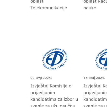
oblast
oblast Rač
Telekomunikacije
nauke
09. avg 2024.
16. maj 2024.
Izvještaj Komisije o
Izvještaj K
prijavljenim
prijavljeni
kandidatima za izbor u
kandidatim
zvanje za užu naučnu
zvanje za 