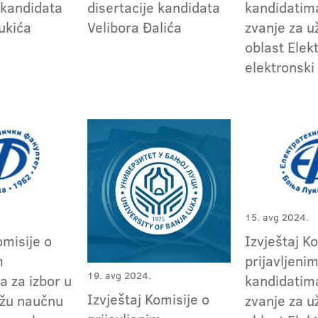
 kandidata
disertacije kandidata
kandidatima
ukića
Velibora Đalića
zvanje za 
oblast Elekt
elektronski
15. avg 2024.
omisije o
Izvještaj K
m
prijavljeni
19. avg 2024.
a za izbor u
kandidatima
Izvještaj Komisije o
užu naučnu
zvanje za 