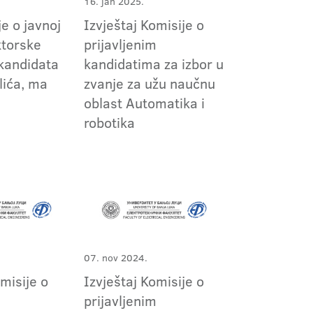
16. jan 2025.
e o javnoj
Izvještaj Komisije o
ktorske
prijavljenim
 kandidata
kandidatima za izbor u
lića, ma
zvanje za užu naučnu
oblast Automatika i
robotika
07. nov 2024.
omisije o
Izvještaj Komisije o
m
prijavljenim