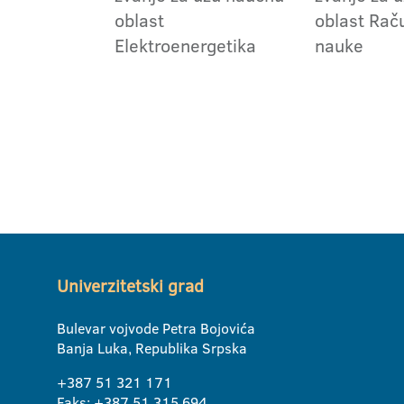
oblast
oblast Rač
Elektroenergetika
nauke
Univerzitetski grad
Bulevar vojvode Petra Bojovića
Banja Luka, Republika Srpska
+387 51 321 171
Faks: +387 51 315 694