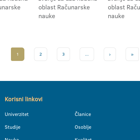
unarske
oblast Računarske
oblast Rač
nauke
nauke
1
2
3
...
›
»
Korisni linkovi
Univerzitet
Članice
Studije
Osoblje
Nauka
Kvalitet