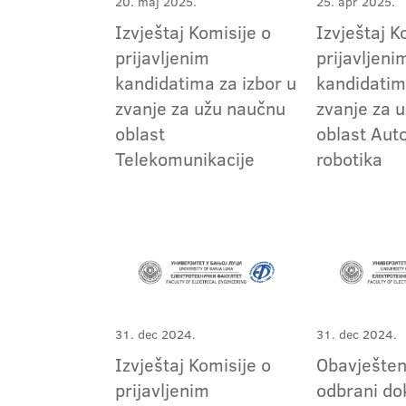
20. maj 2025.
25. apr 2025.
Izvještaj Komisije o
Izvještaj K
prijavljenim
prijavljeni
kandidatima za izbor u
kandidatim
zvanje za užu naučnu
zvanje za 
oblast
oblast Aut
Telekomunikacije
robotika
31. dec 2024.
31. dec 2024.
Izvještaj Komisije o
Obavješten
prijavljenim
odbrani do