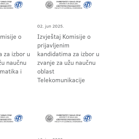
02. jun 2025.
omisije o
Izvještaj Komisije o
m
prijavljenim
 za izbor u
kandidatima za izbor u
užu naučnu
zvanje za užu naučnu
matika i
oblast
Telekomunikacije