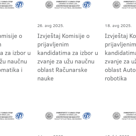
26. avg 2025.
18. avg 2025.
omisije o
Izvještaj Komisije o
Izvještaj K
m
prijavljenim
prijavljeni
a za izbor u
kandidatima za izbor u
kandidatima
užu naučnu
zvanje za užu naučnu
zvanje za 
omatika i
oblast Računarske
oblast Auto
nauke
robotika