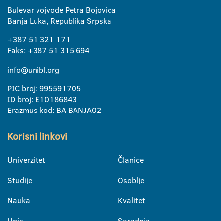
Bulevar vojvode Petra Bojovića
Banja Luka, Republika Srpska
+387 51 321 171
Faks: +387 51 315 694
info@unibl.org
PIC broj: 995591705
ID broj: E10186843
Erazmus kod: BA BANJA02
Korisni linkovi
Univerzitet
Članice
Studije
Osoblje
Nauka
Kvalitet
Upis
Saradnja