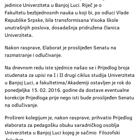
jedinice Univerziteta u Banjoj Luci. Riječ je o
Fakultetu bezbjednosnih nauka u koji bi, po odluci Vlade
Republike Srpske, bila transformisana Visoka škole
unutrašnjih poslova, dosadašnja pridružena članica
Univerziteta.
Nakon rasprave, Elaborat je proslijeđen Senatu na
razmatranje i odlučivanje.
Na dnevnom redu iste sjednice našao se i Prijedlog broja
studenata za upisi na I i II drugi ciklus studija Univerziteta
u Banjoj Luci, a fakultetima/Akademiji ostavljen je rok do
ponedjeljka 15. 02. 2016. godine da dostave eventualne
korekcije Prijedloga prije nego isti bude proslijeđen Senatu
na odlučivanje.
Prošireni kolegijum je, nakon rasprave, prihvatio Prijedlog
elaborata za pedagošku obuku saradničkog osoblja
Univerziteta u Banjoj Luci kojeg je sačinio Filozofski