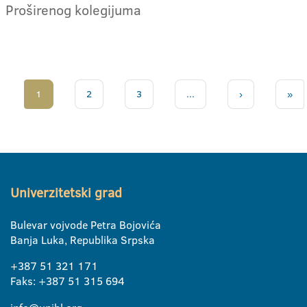
Proširenog kolegijuma
1
2
3
...
›
»
Univerzitetski grad
Bulevar vojvode Petra Bojovića
Banja Luka, Republika Srpska
+387 51 321 171
Faks: +387 51 315 694