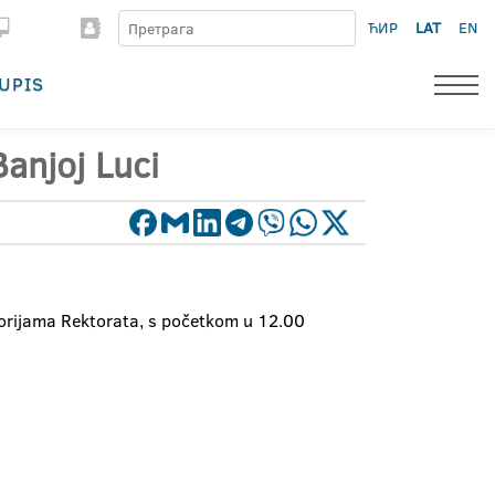
ЋИР
LAT
EN
UPIS
anjoj Luci
storijama Rektorata, s početkom u 12.00