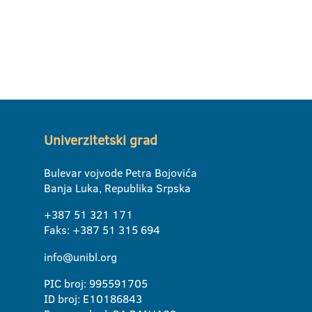
Univerzitetski grad
Bulevar vojvode Petra Bojovića
Banja Luka, Republika Srpska
+387 51 321 171
Faks: +387 51 315 694
info@unibl.org
PIC broj: 995591705
ID broj: E10186843