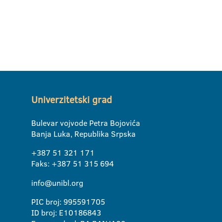
Univerzitetski grad
Bulevar vojvode Petra Bojovića
Banja Luka, Republika Srpska
+387 51 321 171
Faks: +387 51 315 694
info@unibl.org
PIC broj: 995591705
ID broj: E10186843