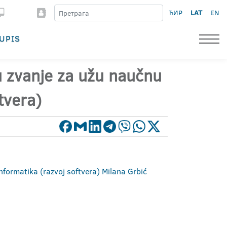
ЋИР
LAT
EN
UPIS
 u zvanje za užu naučnu
tvera)
nformatika (razvoj softvera) Milana Grbić