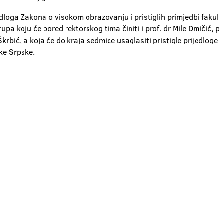
dloga Zakona o visokom obrazovanju i pristiglih primjedbi fakul
upa koju će pored rektorskog tima činiti i prof. dr Mile Dmičić, 
krbić, a koja će do kraja sedmice usaglasiti pristigle prijedloge
ke Srpske.