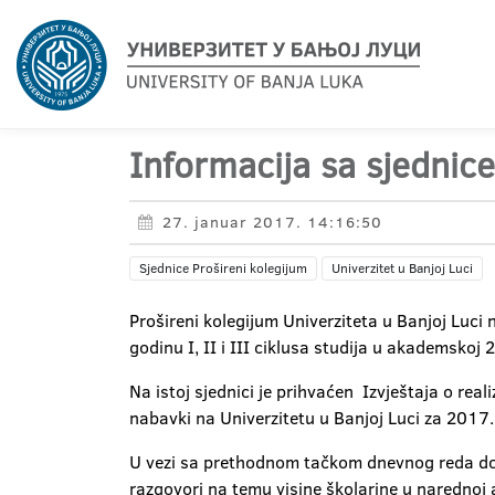
Informacija sa sjednic
27. januar 2017. 14:16:50
Sjednice Prošireni kolegijum
Univerzitet u Banjoj Luci
Prošireni kolegijum Univerziteta u Banjoj Luci
godinu I, II i III ciklusa studija u akademskoj 
Na istoj sjednici je prihvaćen Izvještaja o real
nabavki na Univerzitetu u Banjoj Luci za 2017
U vezi sa prethodnom tačkom dnevnog reda dog
razgovori na temu visine školarine u narednoj