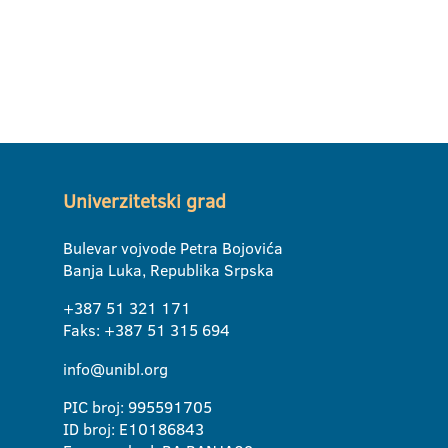
Univerzitetski grad
Bulevar vojvode Petra Bojovića
Banja Luka, Republika Srpska
+387 51 321 171
Faks: +387 51 315 694
info@unibl.org
PIC broj: 995591705
ID broj: E10186843