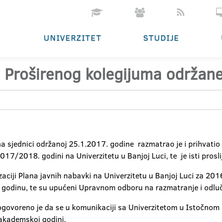
UNIVERZITET
STUDIJE
e Proširenog kolegijuma održan
 na sjednici održanoj 25.1.2017. godine razmatrao je i prihvatio
2017/2018. godini na Univerzitetu u Banjoj Luci, te je isti prosl
izaciji Plana javnih nabavki na Univerzitetu u Banjoj Luci za 2016
. godinu, te su upućeni Upravnom odboru na razmatranje i odluč
ovoreno je da se u komunikaciji sa Univerzitetom u Istočnom 
 akademskoj godini.