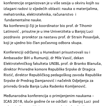
konferencije organizovan je u više sesija u okviru kojih su
izlagani radovi iz sljedećih oblasti: nauka o materijalima,
mehatronika, elektrotehnika, računarstvo i
fundamentalne nauke.
Na konferenciji čiji je koordinator bio prof. dr Tihomir
Latinović , prisutne je u ime Univerziteta u Banjoj Luci
pozdravio prorektor za nastavu prof. dr Strain Posavljak,
koji je ujedno bio član počasnog odbora skupa.
Konferenciji održanoj u Hunedoari prisustvovali su i
Ambasador BiH u Rumuniji, dr Mile Vasić, dekan
Elektrotehničkog fakulteta UNIBL prof. dr Branko Blanuša,
direktor Privredne komore Republike Srpske dr Dragica
Ristić, direktor Republičkog pedagoškog zavoda Republike
Srpske dr Predrag Damjanović i načelnik Odjeljenja za
privredu Grada Banja Luka Radenko Komljenović.
Međunarodna konferencija o primijenjenim naukama -
ICAS 2018, iduće godine će se održati u Banjoj Luci pod