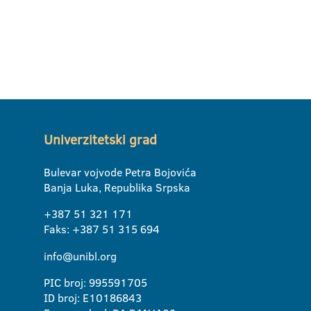
Univerzitetski grad
Bulevar vojvode Petra Bojovića
Banja Luka, Republika Srpska
+387 51 321 171
Faks: +387 51 315 694
info@unibl.org
PIC broj: 995591705
ID broj: E10186843