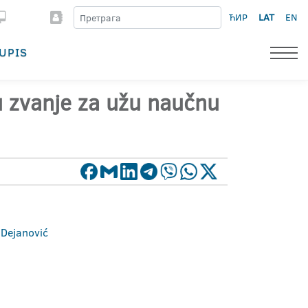
ЋИР
LAT
EN
UPIS
 u zvanje za užu naučnu
 Dejanović