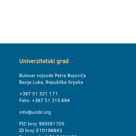
Univerzitetski grad
Bulevar vojvode Petra Bojovića
Banja Luka, Republika Srpska
+387 51 321 171
Faks: +387 51 315 694
info@unibl.org
PIC broj: 995591705
ID broj: E10186843