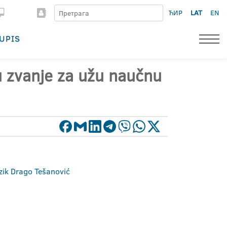
ЋИР
LAT
EN
UPIS
 u zvanje za užu naučnu
jezik Drago Tešanović