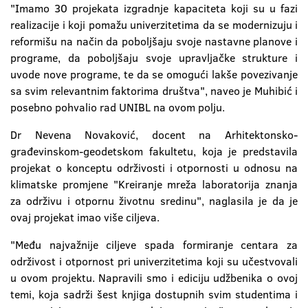
"Imamo 30 projekata izgradnje kapaciteta koji su u fazi
realizacije i koji pomažu univerzitetima da se modernizuju i
reformišu na način da poboljšaju svoje nastavne planove i
programe, da poboljšaju svoje upravljačke strukture i
uvode nove programe, te da se omogući lakše povezivanje
sa svim relevantnim faktorima društva", naveo je Muhibić i
posebno pohvalio rad UNIBL na ovom polju.
Dr Nevena Novaković, docent na Arhitektonsko-
građevinskom-geodetskom fakultetu, koja je predstavila
projekat o konceptu održivosti i otpornosti u odnosu na
klimatske promjene "Kreiranje mreža laboratorija znanja
za održivu i otpornu životnu sredinu", naglasila je da je
ovaj projekat imao više ciljeva.
"Među najvažnije ciljeve spada formiranje centara za
održivost i otpornost pri univerzitetima koji su učestvovali
u ovom projektu. Napravili smo i ediciju udžbenika o ovoj
temi, koja sadrži šest knjiga dostupnih svim studentima i