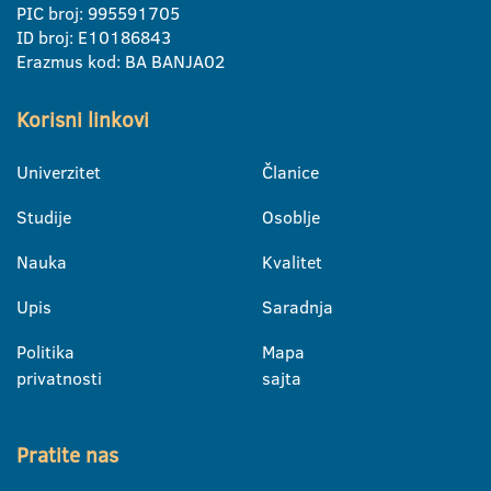
PIC broj: 995591705
ID broj: E10186843
Erazmus kod: BA BANJA02
Korisni linkovi
Univerzitet
Članice
Studije
Osoblje
Nauka
Kvalitet
Upis
Saradnja
Politika
Mapa
privatnosti
sajta
Pratite nas