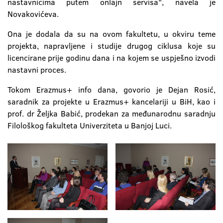
nastavnicima putem onlajn servisa", navela je
Novakovićeva.
Ona je dodala da su na ovom fakultetu, u okviru teme
projekta, napravljene i studije drugog ciklusa koje su
licencirane prije godinu dana i na kojem se uspješno izvodi
nastavni proces.
Tokom Erazmus+ info dana, govorio je Dejan Rosić,
saradnik za projekte u Erazmus+ kancelariji u BiH, kao i
prof. dr Željka Babić, prodekan za međunarodnu saradnju
Filološkog fakulteta Univerziteta u Banjoj Luci.