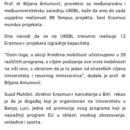
Prof. dr Biljana Antunović, prorektor za međunarodnu i
međuuniverzitetsku saradnju UNIBL, kaže da smo do sada
uspješno realizovali 89 Tempus projekta, šest Erazmus
mundus projekata.
Ona navodi da se na UNIBL trenutno realizuje 12
Erazmus+ projekata izgradnje kapaciteta.
"Osim toga, u akciji Kreditna mobilnost učestvujemo u 29
različitih programa, s ciljem podizanja ove vrste mobilnosti
na viši nivo, s obrzirom da je to jedan od strateških ciljeva
Univerziteta i resornog ministarstva", dodala je prof. dr
Biljana Antunović.
Suad Muhibić, direktor Erazmus+ kancelarije u BiH, rekao
je da je događaj koji je organizovan na Univerzitetu u
Banjoj Luci, jedna od promocija ovog programa koji je
najvažniji program EU u oblasti visokog obrazovanja,
omladine i sporta.