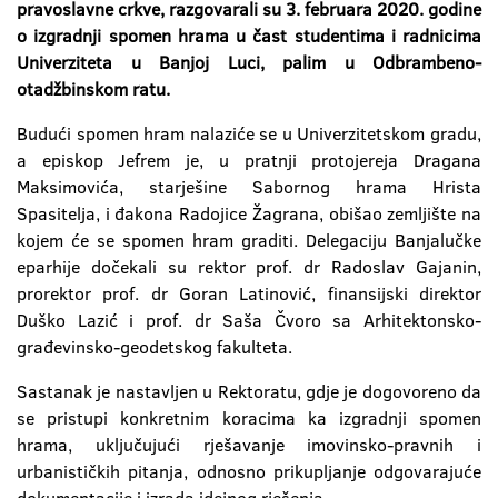
pravoslavne crkve, razgovarali su 3. februara 2020. godine
o izgradnji spomen hrama u čast studentima i radnicima
Univerziteta u Banjoj Luci, palim u Odbrambeno-
otadžbinskom ratu.
Budući spomen hram nalaziće se u Univerzitetskom gradu,
a episkop Jefrem je, u pratnji protojereja Dragana
Maksimovića, starješine Sabornog hrama Hrista
Spasitelja, i đakona Radojice Žagrana, obišao zemljište na
kojem će se spomen hram graditi. Delegaciju Banjalučke
eparhije dočekali su rektor prof. dr Radoslav Gajanin,
prorektor prof. dr Goran Latinović, finansijski direktor
Duško Lazić i prof. dr Saša Čvoro sa Arhitektonsko-
građevinsko-geodetskog fakulteta.
Sastanak je nastavljen u Rektoratu, gdje je dogovoreno da
se pristupi konkretnim koracima ka izgradnji spomen
hrama, uključujući rješavanje imovinsko-pravnih i
urbanističkih pitanja, odnosno prikupljanje odgovarajuće