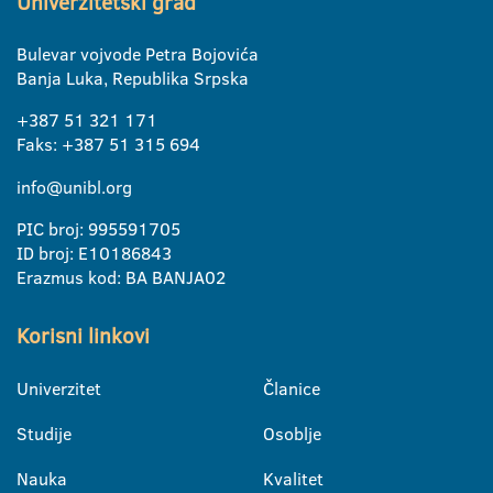
Univerzitetski grad
Bulevar vojvode Petra Bojovića
Banja Luka, Republika Srpska
+387 51 321 171
Faks: +387 51 315 694
info@unibl.org
PIC broj: 995591705
ID broj: E10186843
Erazmus kod: BA BANJA02
Korisni linkovi
Univerzitet
Članice
Studije
Osoblje
Nauka
Kvalitet