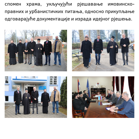
спомен храма, укључујући рјешавање имовинско-
правних и урбанистичких питања, односно прикупљање
одговарајуће документације и израда идејног рјешења.