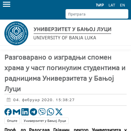
ЋИР
LAT
EN
Разговарано о изградњи спомен
храма у част погинулим студентима и
радницима Универзитета у Бањој
Луци
04. фебруар 2020. 15:38:27
Опште
Универзитет у Бањој Луци
Проф. др Радослав Гајанин, ректор Универзитета у