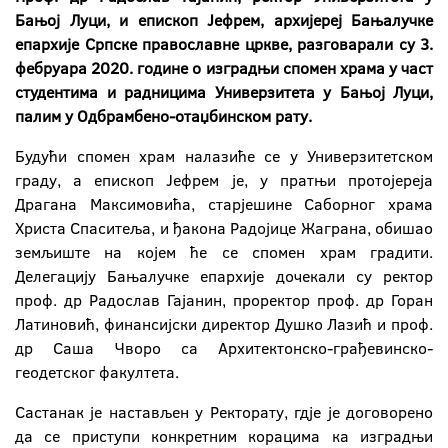
Бањој Луци, и епископ Јефрем, архијереј Бањалучке
епархије Српске православне цркве, разговарали су 3.
фебруара 2020. године о изградњи спомен храма у част
студентима и радницима Универзитета у Бањој Луци,
палим у Одбрамбено-отаџбинском рату.
Будући спомен храм налазиће се у Универзитетском
граду, а епископ Јефрем је, у пратњи протојереја
Драгана Максимовића, старјешине Саборног храма
Христа Спаситеља, и ђакона Радојице Жаграна, обишао
земљиште на којем ће се спомен храм градити.
Делегацију Бањалучке епархије дочекали су ректор
проф. др Радослав Гајанин, проректор проф. др Горан
Латиновић, финансијски директор Душко Лазић и проф.
др Саша Чворо са Архитектонско-грађевинско-
геодетског факултета.
Састанак је настављен у Ректорату, гдје је договорено
да се приступи конкретним корацима ка изградњи