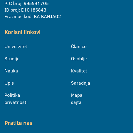
PIC broj: 995591705
ID broj: E10186843
Erazmus kod: BA BANJA02
Korisni linkovi
Univerzitet
Članice
Studije
Osoblje
Nauka
Kvalitet
Upis
Saradnja
Politika
Mapa
privatnosti
sajta
Pratite nas