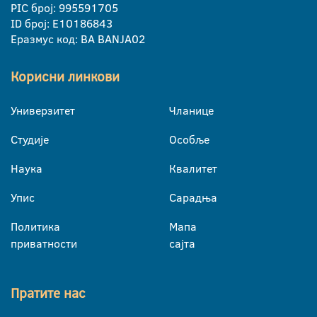
PIC број: 995591705
ID број: E10186843
Еразмус код: BA BANJA02
Корисни линкови
Универзитет
Чланице
Студије
Особље
Наука
Квалитет
Упис
Сарадња
Политика
Мапа
приватности
сајта
Пратите нас