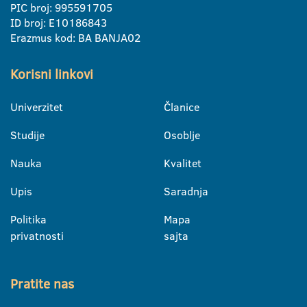
PIC broj: 995591705
ID broj: E10186843
Erazmus kod: BA BANJA02
Korisni linkovi
Univerzitet
Članice
Studije
Osoblje
Nauka
Kvalitet
Upis
Saradnja
Politika
Mapa
privatnosti
sajta
Pratite nas